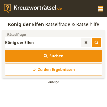
Op
König der Elfen
Rätselfrage & Rätselhilfe
KREUZWORTRÄTSEL-HILFE
Rätselfrage
SCRABBLE HILFE
Suchen
ANAGRAMM-GENERATOR
Zu den Ergebnissen
WORTLISTE