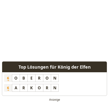
Top Lösungen für König der Elfen
O
B
E
R
O
N
6
A
R
K
O
R
N
6