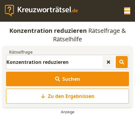
Op
Konzentration reduzieren
Rätselfrage &
KREUZWORTRÄTSEL-HILFE
Rätselhilfe
Rätselfrage
SCRABBLE HILFE
ANAGRAMM-GENERATOR
Suchen
WORTLISTE
Zu den Ergebnissen