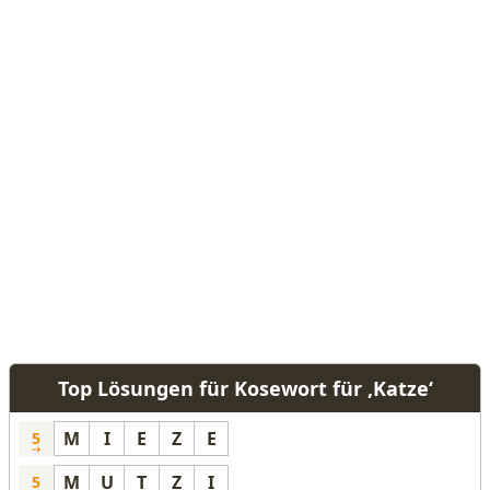
Top Lösungen für Kosewort für ‚Katze‘
M
I
E
Z
E
5
M
U
T
Z
I
5