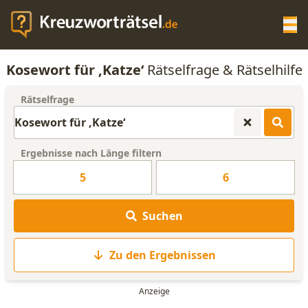
Op
Kosewort für ‚Katze‘
Rätselfrage & Rätselhilfe
KREUZWORTRÄTSEL-HILFE
Rätselfrage
SCRABBLE HILFE
Ergebnisse nach Länge filtern
ANAGRAMM-GENERATOR
5
6
WORTLISTE
Suchen
Zu den Ergebnissen