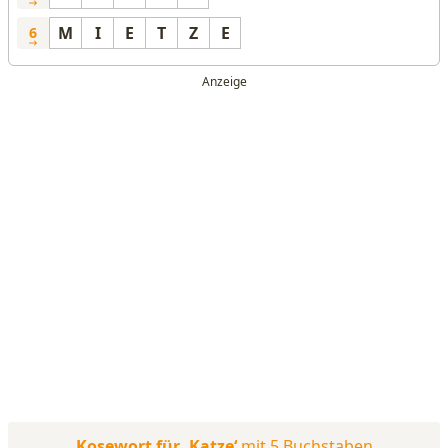
M
I
E
T
Z
E
6
Kosewort für ‚Katze‘
mit 5 Buchstaben