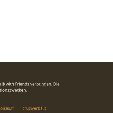
a® with Friends verbunden. Die
ationszwecken.
oises.fr
cruciverba.it