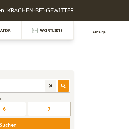
ten: KRACHEN-BEI-GEWITTER
ATOR
WORTLISTE
n
6
7
Suchen