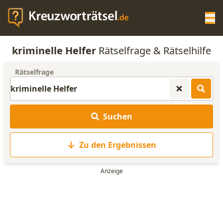
Op
kriminelle Helfer
Rätselfrage & Rätselhilfe
KREUZWORTRÄTSEL-HILFE
Rätselfrage
SCRABBLE HILFE
Suchen
ANAGRAMM-GENERATOR
Zu den Ergebnissen
WORTLISTE