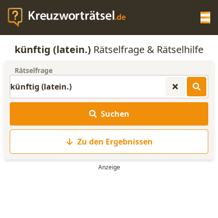
Op
künftig (latein.)
Rätselfrage & Rätselhilfe
KREUZWORTRÄTSEL-HILFE
Rätselfrage
SCRABBLE HILFE
Suchen
ANAGRAMM-GENERATOR
Zu den Ergebnissen
WORTLISTE