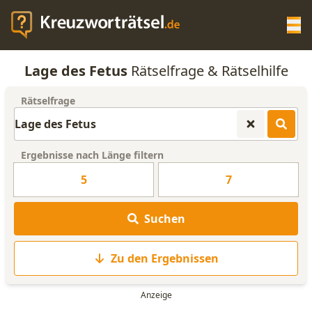
Op
Lage des Fetus
Rätselfrage & Rätselhilfe
KREUZWORTRÄTSEL-HILFE
Rätselfrage
SCRABBLE HILFE
Ergebnisse nach Länge filtern
ANAGRAMM-GENERATOR
5
7
WORTLISTE
Suchen
Zu den Ergebnissen