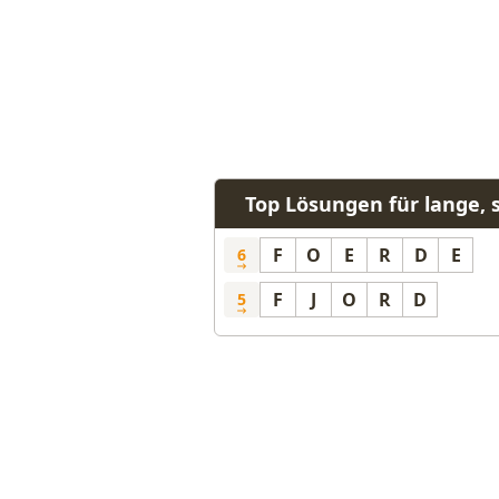
Top Lösungen für lange,
F
O
E
R
D
E
6
F
J
O
R
D
5