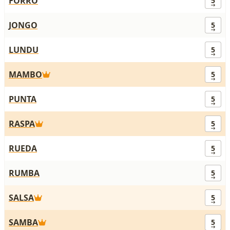
FORRO
5
JONGO
5
LUNDU
5
MAMBO
5
PUNTA
5
RASPA
5
RUEDA
5
RUMBA
5
SALSA
5
SAMBA
5