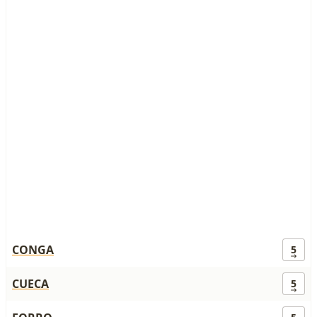
CONGA
5
CUECA
5