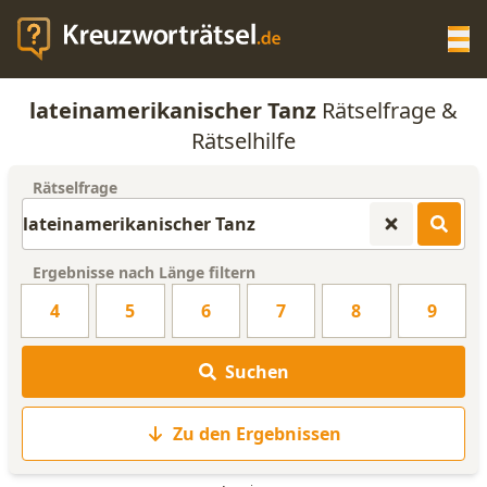
Op
lateinamerikanischer Tanz
Rätselfrage &
KREUZWORTRÄTSEL-HILFE
Rätselhilfe
Rätselfrage
SCRABBLE HILFE
ANAGRAMM-GENERATOR
Ergebnisse nach Länge filtern
4
5
6
7
8
9
WORTLISTE
Suchen
Zu den Ergebnissen