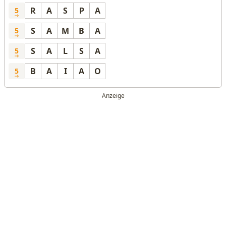
R
A
S
P
A
5
S
A
M
B
A
5
S
A
L
S
A
5
B
A
I
A
O
5