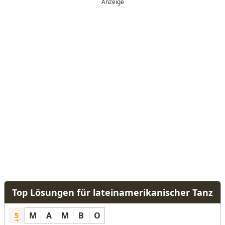
Top Lösungen für lateinamerikanischer Tanz
M
A
M
B
O
5