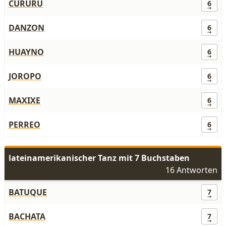
CURURU
6
DANZON
6
HUAYNO
6
JOROPO
6
MAXIXE
6
PERREO
6
lateinamerikanischer Tanz mit 7 Buchstaben
16 Antworten
BATUQUE
7
BACHATA
7