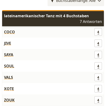
Buchstabenlänge: Alle
lateinamerikanischer Tanz mit 4 Buchstaben
7 Antworten
COCO
4
JIVE
4
SAYA
4
SOUL
4
VALS
4
XOTE
4
ZOUK
4