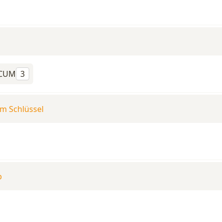
CUM
3
em Schlüssel
b