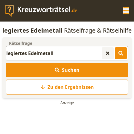
Op
legiertes Edelmetall
Rätselfrage & Rätselhilfe
KREUZWORTRÄTSEL-HILFE
Rätselfrage
SCRABBLE HILFE
Suchen
ANAGRAMM-GENERATOR
Zu den Ergebnissen
WORTLISTE