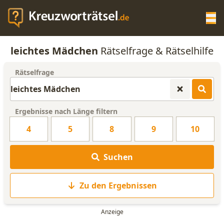
Op
leichtes Mädchen
Rätselfrage & Rätselhilfe
KREUZWORTRÄTSEL-HILFE
Rätselfrage
SCRABBLE HILFE
Ergebnisse nach Länge filtern
ANAGRAMM-GENERATOR
4
5
8
9
10
WORTLISTE
Suchen
Zu den Ergebnissen