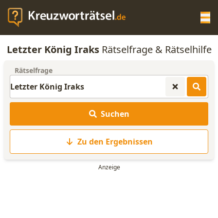
Op
Letzter König Iraks
Rätselfrage & Rätselhilfe
KREUZWORTRÄTSEL-HILFE
Rätselfrage
SCRABBLE HILFE
Suchen
ANAGRAMM-GENERATOR
Zu den Ergebnissen
WORTLISTE