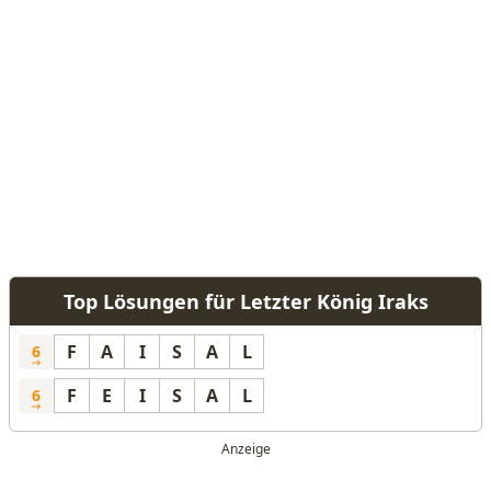
Top Lösungen für Letzter König Iraks
F
A
I
S
A
L
6
F
E
I
S
A
L
6