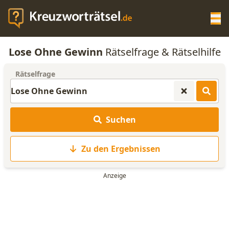
Op
Lose Ohne Gewinn
Rätselfrage & Rätselhilfe
KREUZWORTRÄTSEL-HILFE
Rätselfrage
SCRABBLE HILFE
Suchen
ANAGRAMM-GENERATOR
Zu den Ergebnissen
WORTLISTE