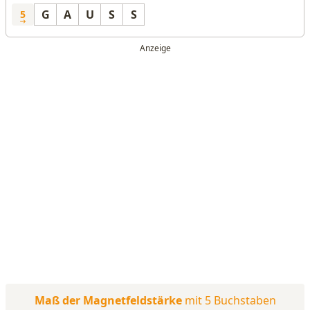
G
A
U
S
S
5
Maß der Magnetfeldstärke
mit 5 Buchstaben