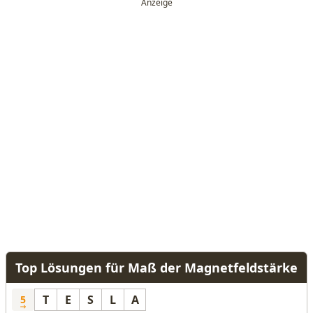
Top Lösungen für Maß der Magnetfeldstärke
T
E
S
L
A
5