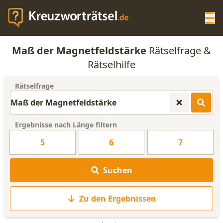
Op
Maß der Magnetfeldstärke
Rätselfrage &
KREUZWORTRÄTSEL-HILFE
Rätselhilfe
Rätselfrage
SCRABBLE HILFE
ANAGRAMM-GENERATOR
Ergebnisse nach Länge filtern
5
6
7
WORTLISTE
Suchen
Zu den Ergebnissen