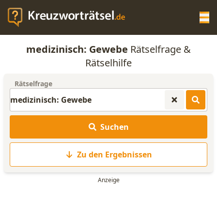
Op
medizinisch: Gewebe
Rätselfrage &
KREUZWORTRÄTSEL-HILFE
Rätselhilfe
Rätselfrage
SCRABBLE HILFE
ANAGRAMM-GENERATOR
Suchen
WORTLISTE
Zu den Ergebnissen