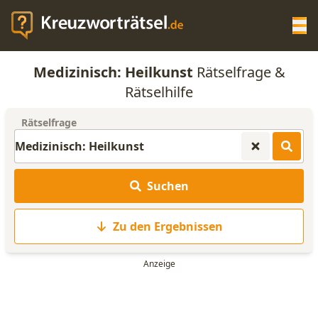
Op
Medizinisch: Heilkunst
Rätselfrage &
KREUZWORTRÄTSEL-HILFE
Rätselhilfe
Rätselfrage
SCRABBLE HILFE
ANAGRAMM-GENERATOR
Suchen
WORTLISTE
Zu den Ergebnissen