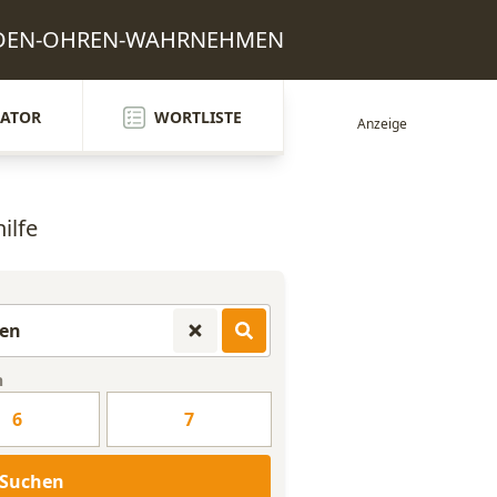
MIT-DEN-OHREN-WAHRNEHMEN
ATOR
WORTLISTE
ilfe
n
6
7
Suchen