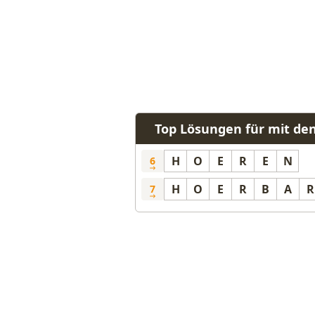
Top Lösungen für mit d
H
O
E
R
E
N
6
H
O
E
R
B
A
R
7