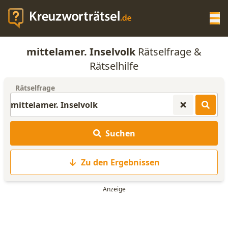
Op
mittelamer. Inselvolk
Rätselfrage &
KREUZWORTRÄTSEL-HILFE
Rätselhilfe
Rätselfrage
SCRABBLE HILFE
ANAGRAMM-GENERATOR
Suchen
WORTLISTE
Zu den Ergebnissen