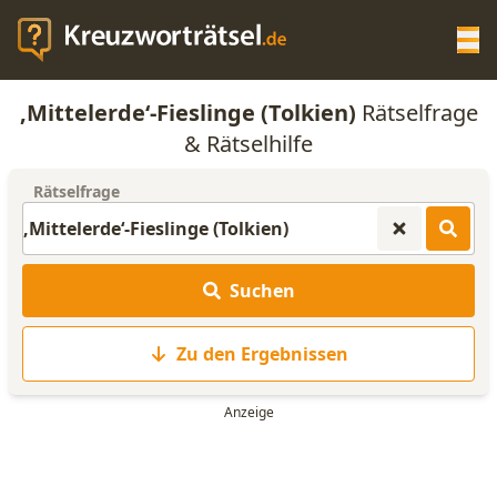
Op
‚Mittelerde‘-Fieslinge (Tolkien)
Rätselfrage
KREUZWORTRÄTSEL-HILFE
& Rätselhilfe
Rätselfrage
SCRABBLE HILFE
ANAGRAMM-GENERATOR
Suchen
WORTLISTE
Zu den Ergebnissen