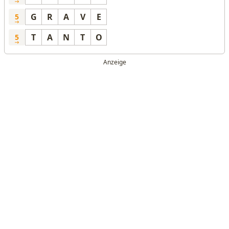
G
R
A
V
E
5
T
A
N
T
O
5