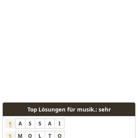
Top Lösungen für musik.: sehr
A
S
S
A
I
5
M
O
L
T
O
5