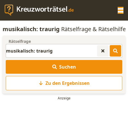
Op
musikalisch: traurig
Rätselfrage & Rätselhilfe
KREUZWORTRÄTSEL-HILFE
Rätselfrage
SCRABBLE HILFE
Suchen
ANAGRAMM-GENERATOR
Zu den Ergebnissen
WORTLISTE