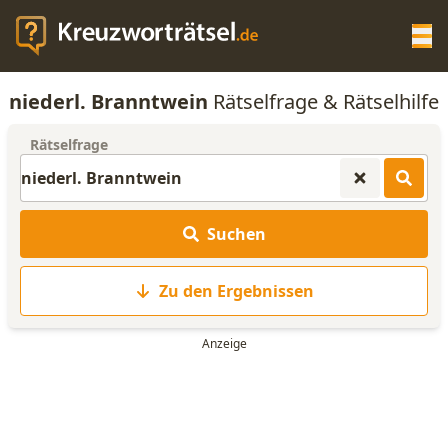
Op
niederl. Branntwein
Rätselfrage & Rätselhilfe
KREUZWORTRÄTSEL-HILFE
Rätselfrage
SCRABBLE HILFE
Suchen
ANAGRAMM-GENERATOR
Zu den Ergebnissen
WORTLISTE