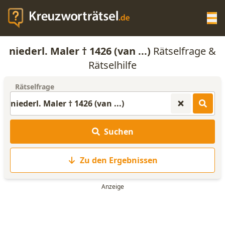
Op
niederl. Maler † 1426 (van ...)
Rätselfrage &
KREUZWORTRÄTSEL-HILFE
Rätselhilfe
Rätselfrage
SCRABBLE HILFE
ANAGRAMM-GENERATOR
Suchen
WORTLISTE
Zu den Ergebnissen