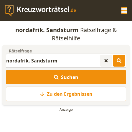
Op
nordafrik. Sandsturm
Rätselfrage &
KREUZWORTRÄTSEL-HILFE
Rätselhilfe
Rätselfrage
SCRABBLE HILFE
ANAGRAMM-GENERATOR
Suchen
WORTLISTE
Zu den Ergebnissen