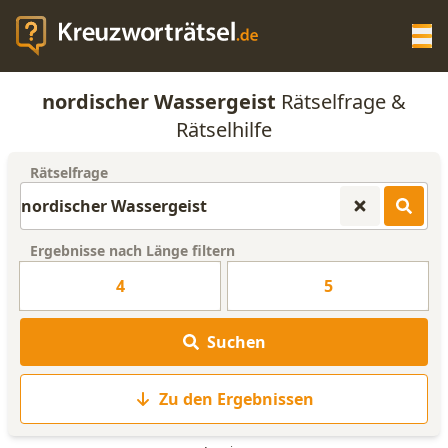
Op
nordischer Wassergeist
Rätselfrage &
KREUZWORTRÄTSEL-HILFE
Rätselhilfe
Rätselfrage
SCRABBLE HILFE
ANAGRAMM-GENERATOR
Ergebnisse nach Länge filtern
4
5
WORTLISTE
Suchen
Zu den Ergebnissen