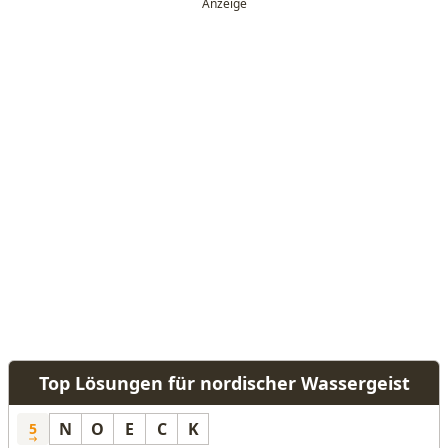
Top Lösungen für nordischer Wassergeist
N
O
E
C
K
5