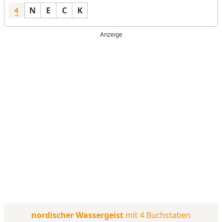
N
E
C
K
4
nordischer Wassergeist
mit 4 Buchstaben