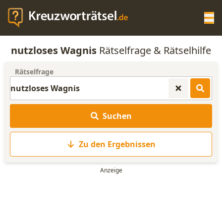
Op
nutzloses Wagnis
Rätselfrage & Rätselhilfe
KREUZWORTRÄTSEL-HILFE
Rätselfrage
SCRABBLE HILFE
Suchen
ANAGRAMM-GENERATOR
Zu den Ergebnissen
WORTLISTE