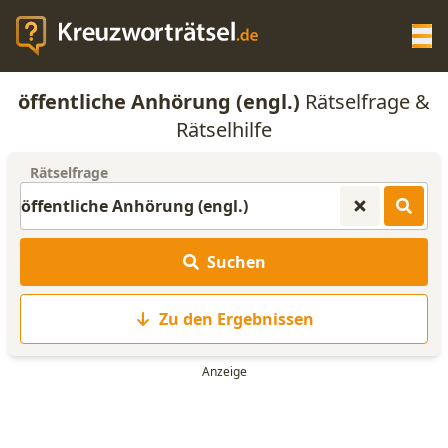
Op
öffentliche Anhörung (engl.)
Rätselfrage &
KREUZWORTRÄTSEL-HILFE
Rätselhilfe
Rätselfrage
SCRABBLE HILFE
ANAGRAMM-GENERATOR
Suchen
WORTLISTE
Zu den Ergebnissen