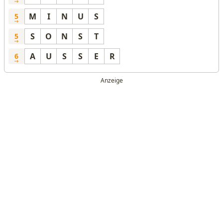
M
I
N
U
S
5
S
O
N
S
T
5
A
U
S
S
E
R
6