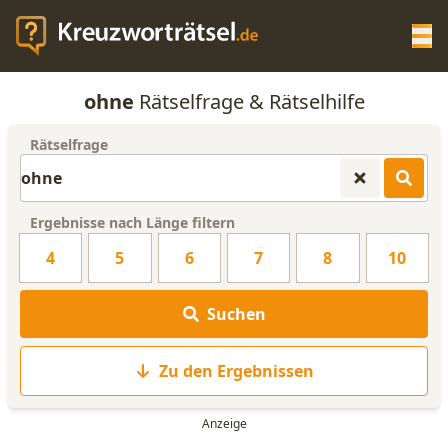
Op
ohne
Rätselfrage & Rätselhilfe
KREUZWORTRÄTSEL-HILFE
Rätselfrage
SCRABBLE HILFE
Ergebnisse nach Länge filtern
ANAGRAMM-GENERATOR
4
5
6
7
8
10
WORTLISTE
Suchen
Zu den Ergebnissen