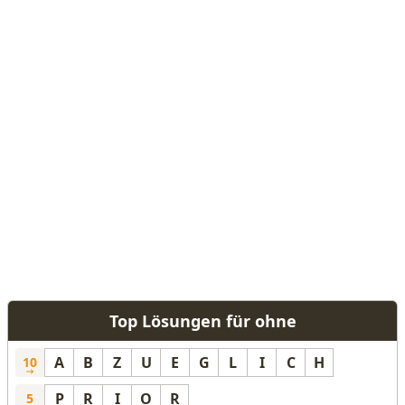
Top Lösungen für ohne
A
B
Z
U
E
G
L
I
C
H
10
P
R
I
O
R
5