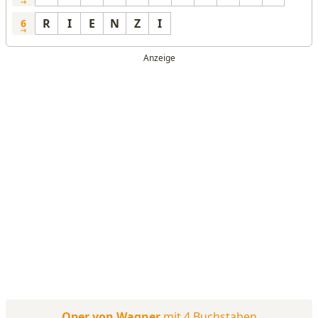
R
I
E
N
Z
I
6
Oper von Wagner
mit 4 Buchstaben