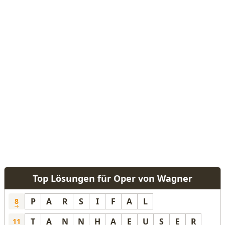
Top Lösungen für Oper von Wagner
P
A
R
S
I
F
A
L
8
T
A
N
N
H
A
E
U
S
E
R
11