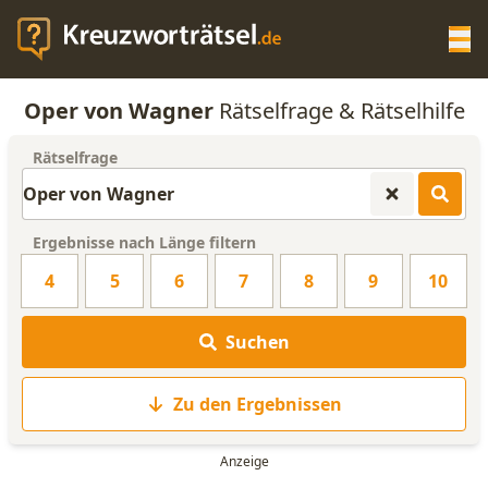
Op
Oper von Wagner
Rätselfrage & Rätselhilfe
KREUZWORTRÄTSEL-HILFE
Rätselfrage
SCRABBLE HILFE
Ergebnisse nach Länge filtern
ANAGRAMM-GENERATOR
4
5
6
7
8
9
10
WORTLISTE
Suchen
Zu den Ergebnissen