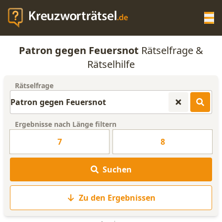
Op
Patron gegen Feuersnot
Rätselfrage &
KREUZWORTRÄTSEL-HILFE
Rätselhilfe
Rätselfrage
SCRABBLE HILFE
ANAGRAMM-GENERATOR
Ergebnisse nach Länge filtern
7
8
WORTLISTE
Suchen
Zu den Ergebnissen