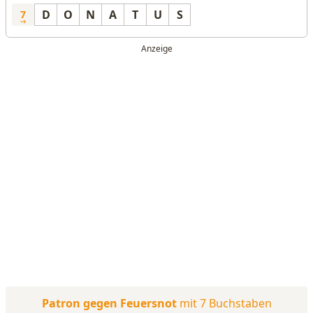
D
O
N
A
T
U
S
7
Patron gegen Feuersnot
mit 7 Buchstaben