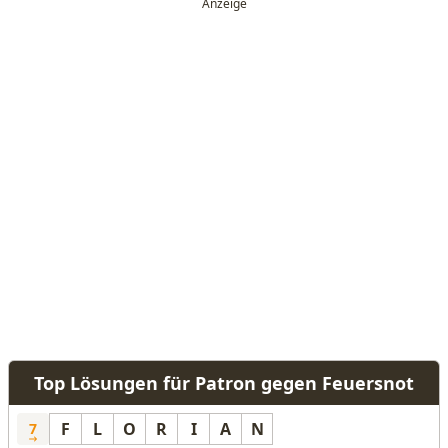
Top Lösungen für Patron gegen Feuersnot
F
L
O
R
I
A
N
7