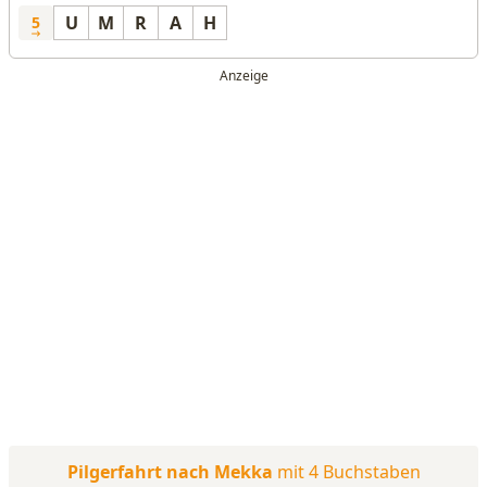
U
M
R
A
H
5
Pilgerfahrt nach Mekka
mit 4 Buchstaben