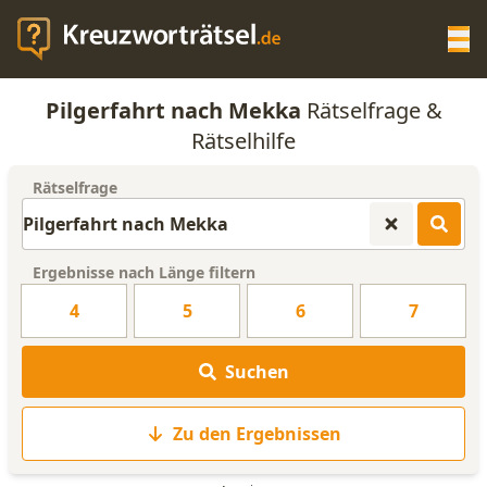
Op
Pilgerfahrt nach Mekka
Rätselfrage &
KREUZWORTRÄTSEL-HILFE
Rätselhilfe
Rätselfrage
SCRABBLE HILFE
ANAGRAMM-GENERATOR
Ergebnisse nach Länge filtern
4
5
6
7
WORTLISTE
Suchen
Zu den Ergebnissen