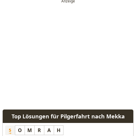
Top Lösungen für Pilgerfahrt nach Mekka
O
M
R
A
H
5