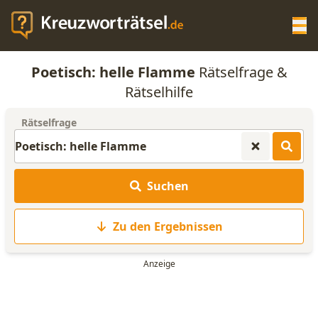
Op
Poetisch: helle Flamme
Rätselfrage &
KREUZWORTRÄTSEL-HILFE
Rätselhilfe
Rätselfrage
SCRABBLE HILFE
ANAGRAMM-GENERATOR
Suchen
WORTLISTE
Zu den Ergebnissen