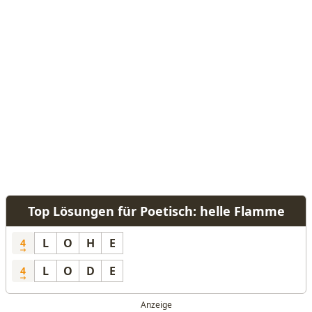
Top Lösungen für Poetisch: helle Flamme
L
O
H
E
4
L
O
D
E
4