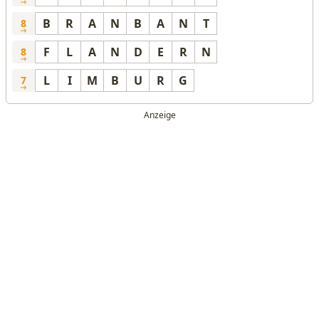
B
R
A
N
B
A
N
T
8
F
L
A
N
D
E
R
N
8
L
I
M
B
U
R
G
7