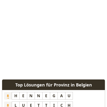
Top Lösungen für Provinz in Belgien
H
E
N
N
E
G
A
U
8
L
U
E
T
T
I
C
H
8