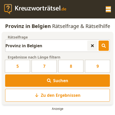
Op
Provinz in Belgien
Rätselfrage & Rätselhilfe
KREUZWORTRÄTSEL-HILFE
Rätselfrage
SCRABBLE HILFE
Ergebnisse nach Länge filtern
ANAGRAMM-GENERATOR
5
7
8
9
WORTLISTE
Suchen
Zu den Ergebnissen