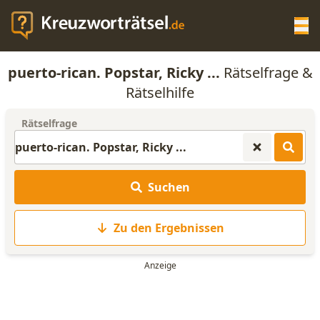
Op
puerto-rican. Popstar, Ricky ...
Rätselfrage &
KREUZWORTRÄTSEL-HILFE
Rätselhilfe
Rätselfrage
SCRABBLE HILFE
ANAGRAMM-GENERATOR
Suchen
WORTLISTE
Zu den Ergebnissen