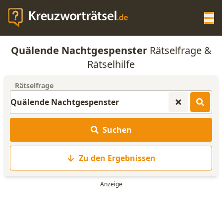
Op
Quälende Nachtgespenster
Rätselfrage &
KREUZWORTRÄTSEL-HILFE
Rätselhilfe
Rätselfrage
SCRABBLE HILFE
ANAGRAMM-GENERATOR
Suchen
WORTLISTE
Zu den Ergebnissen