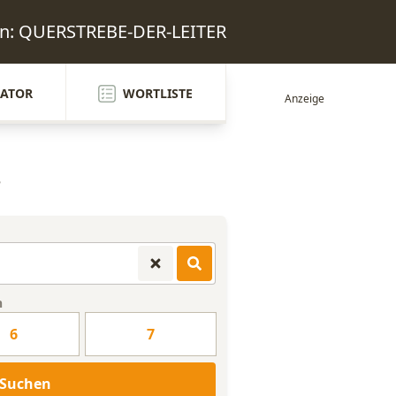
en: QUERSTREBE-DER-LEITER
ATOR
WORTLISTE
e
n
6
7
Suchen