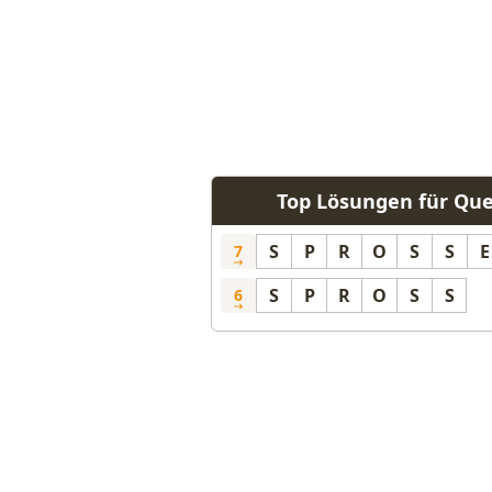
Top Lösungen für Que
S
P
R
O
S
S
E
7
S
P
R
O
S
S
6