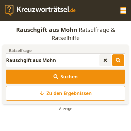
Op
Rauschgift aus Mohn
Rätselfrage &
KREUZWORTRÄTSEL-HILFE
Rätselhilfe
Rätselfrage
SCRABBLE HILFE
ANAGRAMM-GENERATOR
Suchen
WORTLISTE
Zu den Ergebnissen