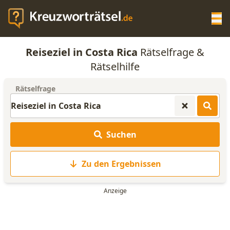
Op
Reiseziel in Costa Rica
Rätselfrage &
KREUZWORTRÄTSEL-HILFE
Rätselhilfe
Rätselfrage
SCRABBLE HILFE
ANAGRAMM-GENERATOR
Suchen
WORTLISTE
Zu den Ergebnissen