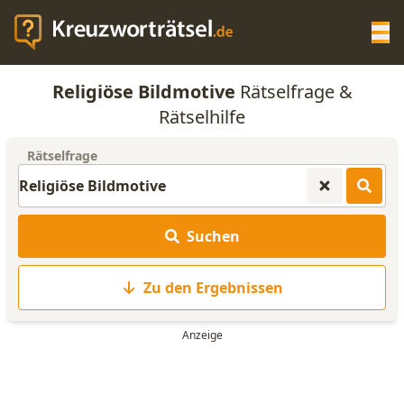
Op
Religiöse Bildmotive
Rätselfrage &
KREUZWORTRÄTSEL-HILFE
Rätselhilfe
Rätselfrage
SCRABBLE HILFE
ANAGRAMM-GENERATOR
Suchen
WORTLISTE
Zu den Ergebnissen