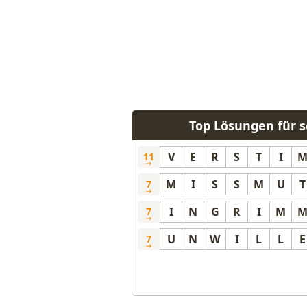
Top Lösungen für 
V
E
R
S
T
I
11
M
I
S
S
M
U
T
7
I
N
G
R
I
M
7
U
N
W
I
L
L
E
7