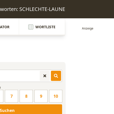
ntworten: SCHLECHTE-LAUNE
ATOR
WORTLISTE
n
7
8
9
10
Suchen