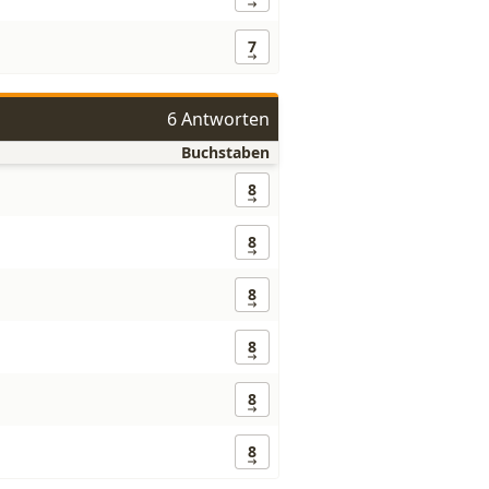
7
6 Antworten
Buchstaben
8
8
8
8
8
8