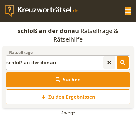
Op
schloß an der donau
Rätselfrage &
KREUZWORTRÄTSEL-HILFE
Rätselhilfe
Rätselfrage
SCRABBLE HILFE
ANAGRAMM-GENERATOR
Suchen
WORTLISTE
Zu den Ergebnissen