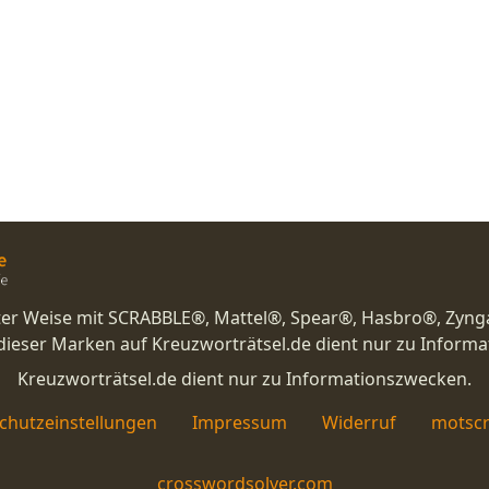
nster Weise mit SCRABBLE®, Mattel®, Spear®, Hasbro®, Zyng
eser Marken auf Kreuzworträtsel.de dient nur zu Inform
Kreuzworträtsel.de dient nur zu Informationszwecken.
chutzeinstellungen
Impressum
Widerruf
motscr
crosswordsolver.com