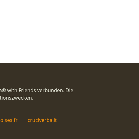
a® with Friends verbunden. Die
ationszwecken.
oises.fr
cruciverba.it