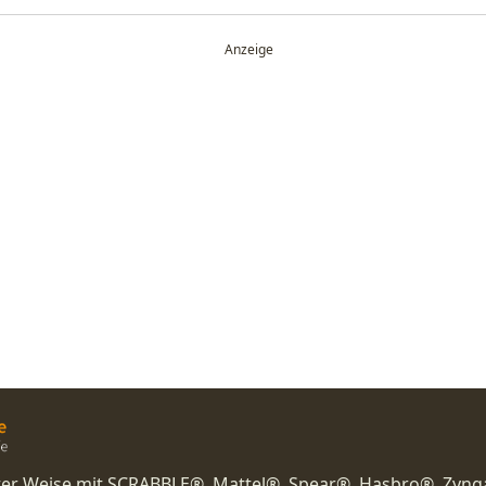
nster Weise mit SCRABBLE®, Mattel®, Spear®, Hasbro®, Zyng