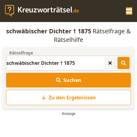
Op
schwäbischer Dichter † 1875
Rätselfrage &
KREUZWORTRÄTSEL-HILFE
Rätselhilfe
Rätselfrage
SCRABBLE HILFE
ANAGRAMM-GENERATOR
Suchen
WORTLISTE
Zu den Ergebnissen