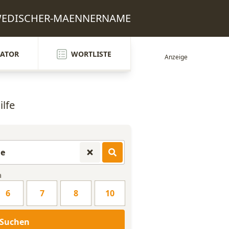
CHWEDISCHER-MAENNERNAME
ATOR
WORTLISTE
ilfe
n
6
7
8
10
Suchen