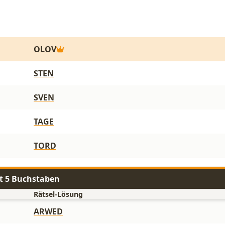
OLOV
STEN
SVEN
TAGE
TORD
t 5 Buchstaben
Rätsel-Lösung
ARWED