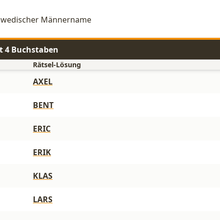
schwedischer Männername
t 4 Buchstaben
Rätsel-Lösung
AXEL
BENT
ERIC
ERIK
KLAS
LARS