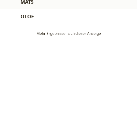
MATS
OLOF