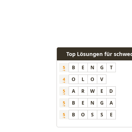
Top Lösungen für schw
B
E
N
G
T
5
O
L
O
V
4
A
R
W
E
D
5
B
E
N
G
A
5
B
O
S
S
E
5