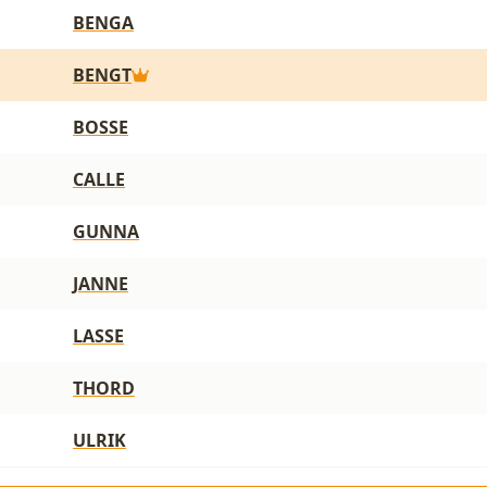
BENGA
BENGT
BOSSE
CALLE
GUNNA
JANNE
LASSE
THORD
ULRIK