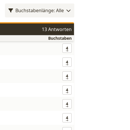
Buchstabenlänge: Alle
13 Antworten
Buchstaben
4
4
4
4
4
4