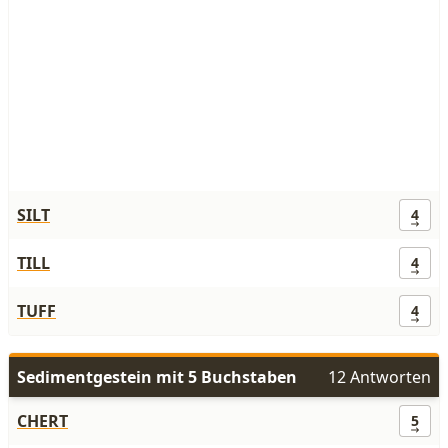
SILT
4
TILL
4
TUFF
4
Sedimentgestein mit 5 Buchstaben
12 Antworten
CHERT
5