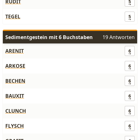
RUDIT
5
TEGEL
5
Sedimentgestein mit 6 Buchstaben
19 Antworten
ARENIT
6
ARKOSE
6
BECHEN
6
BAUXIT
6
CLUNCH
6
FLYSCH
6