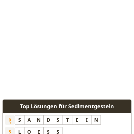
Top Lösungen für Sedimentgestein
S
A
N
D
S
T
E
I
N
9
L
O
E
S
S
5