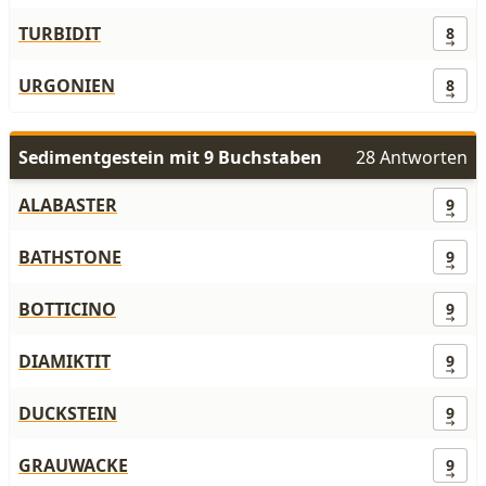
TURBIDIT
8
URGONIEN
8
Sedimentgestein mit 9 Buchstaben
28 Antworten
ALABASTER
9
BATHSTONE
9
BOTTICINO
9
DIAMIKTIT
9
DUCKSTEIN
9
GRAUWACKE
9