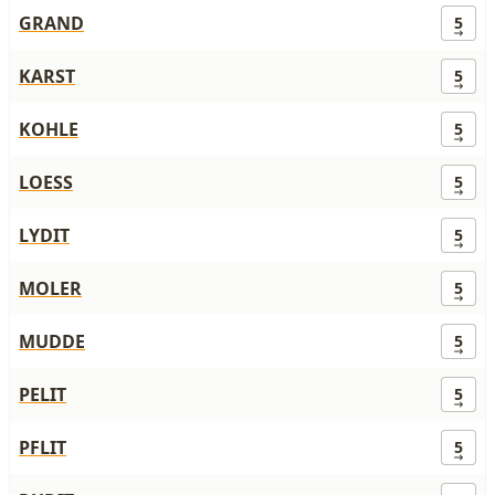
GRAND
5
KARST
5
KOHLE
5
LOESS
5
LYDIT
5
MOLER
5
MUDDE
5
PELIT
5
PFLIT
5