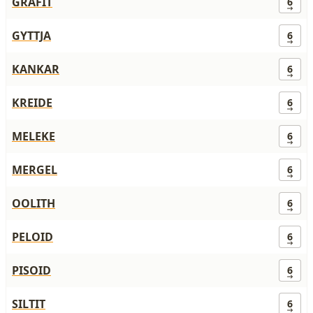
GRAFIT
6
GYTTJA
6
KANKAR
6
KREIDE
6
MELEKE
6
MERGEL
6
OOLITH
6
PELOID
6
PISOID
6
SILTIT
6