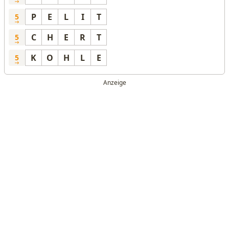
P
E
L
I
T
5
C
H
E
R
T
5
K
O
H
L
E
5