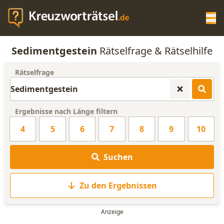
Op
Sedimentgestein
Rätselfrage & Rätselhilfe
KREUZWORTRÄTSEL-HILFE
Rätselfrage
SCRABBLE HILFE
Ergebnisse nach Länge filtern
ANAGRAMM-GENERATOR
4
5
6
7
8
9
10
WORTLISTE
Suchen
Zu den Ergebnissen