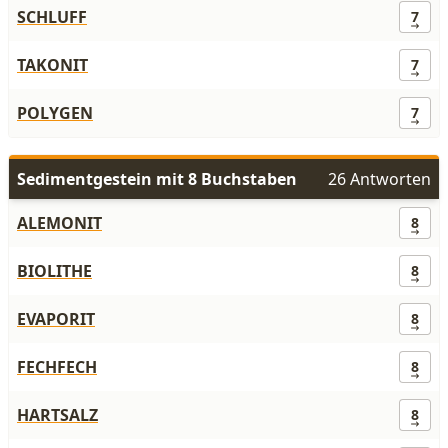
SCHLUFF
7
TAKONIT
7
POLYGEN
7
Sedimentgestein mit 8 Buchstaben
26 Antworten
ALEMONIT
8
BIOLITHE
8
EVAPORIT
8
FECHFECH
8
HARTSALZ
8