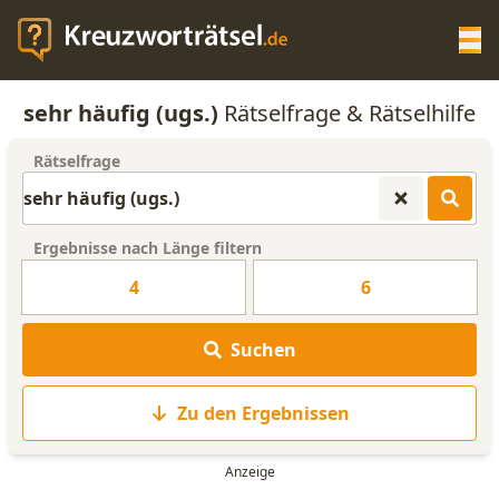
Op
sehr häufig (ugs.)
Rätselfrage & Rätselhilfe
KREUZWORTRÄTSEL-HILFE
Rätselfrage
SCRABBLE HILFE
Ergebnisse nach Länge filtern
ANAGRAMM-GENERATOR
4
6
WORTLISTE
Suchen
Zu den Ergebnissen