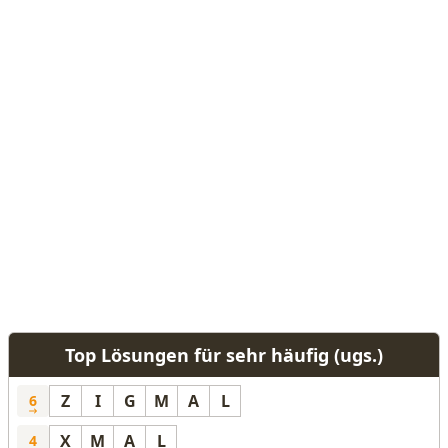
Top Lösungen für sehr häufig (ugs.)
Z
I
G
M
A
L
6
X
M
A
L
4