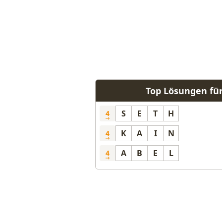
Top Lösungen fü
S
E
T
H
4
K
A
I
N
4
A
B
E
L
4