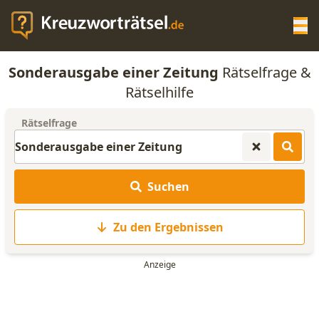
Op
Sonderausgabe einer Zeitung
Rätselfrage &
KREUZWORTRÄTSEL-HILFE
Rätselhilfe
Rätselfrage
SCRABBLE HILFE
ANAGRAMM-GENERATOR
Suchen
WORTLISTE
Zu den Ergebnissen